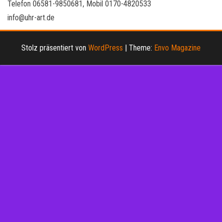
Telefon 06581-9850681, Mobil 0170-4820533
info@uhr-art.de
Stolz präsentiert von
WordPress
|
Theme:
Envo Magazine